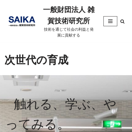
一般財団法人 雑
コ
賀技術研究所
ン
テ
技術を通じて社会の利益と発
展に貢献する
ン
ツ
へ
次世代の育成
ス
キ
ッ
プ
触れる、学ぶ、や
ってみる。